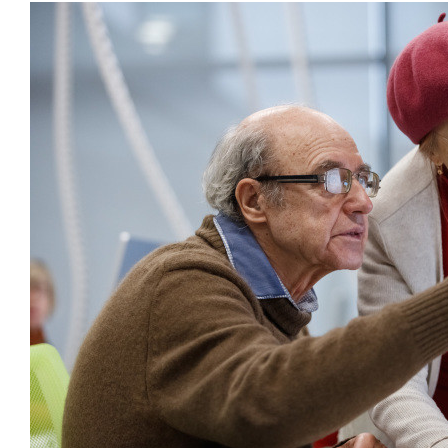
состоянием
антихрупк