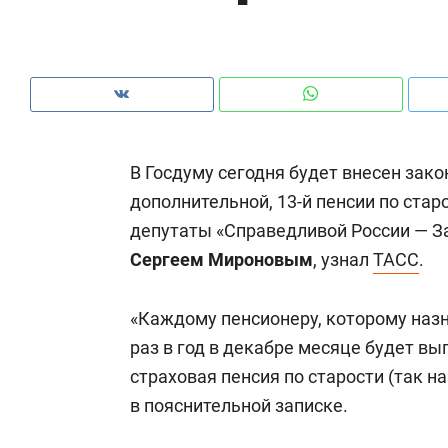
В Госдуму сегодня будет внесен зако
дополнительной, 13-й пенсии по стар
депутаты «Справедливой России — За
Сергеем Мироновым
, узнал
ТАСС
.
«Каждому пенсионеру, которому назн
раз в год в декабре месяце будет в
Рекомендуем
Рекомендуем
страховая пенсия по старости (так н
150 камер до квартиры и Face
Опыт выжи
в пояснительной записке.
ID вместо ключа: какой будет
природе, 
безопасность в ЖК «Нова»
с ментальн