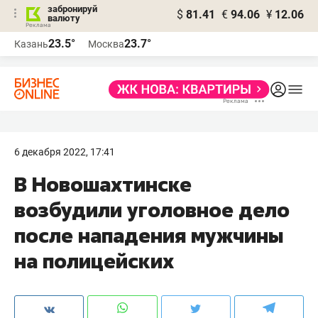
забронируй
$
81.41
€
94.06
¥
12.06
валюту
23.5°
23.7°
Казань
Москва
6 декабря 2022, 17:41
В Новошахтинске
возбудили уголовное дело
после нападения мужчины
на полицейских