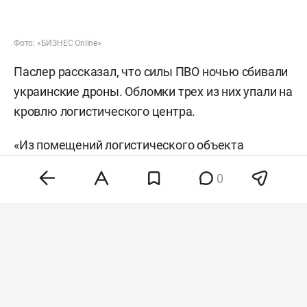
Фото: «БИЗНЕС Online»
Паслер рассказал, что силы ПВО ночью сбивали
украинские дроны. Обломки трех из них упали на
кровлю логистического центра.
«Из помещений логистического объекта
эвакуированы 800 человек, никто не пострадал.
0
Оперативные службы предпринимают все
возможные меры для обеспечения
безопасности жителей», —
сообщил
полномочный представитель президента РФ в
Уральском федеральном округе
Артем Жога
.
Сейчас на месте работают пожарные расчеты.