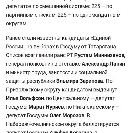
депутатов по смешанной системе: 225 — по
партийным спискам, 225 — по одномандатным
округам.
Ранее стали известны кандидаты «Единой
России» на выборах в Госдуму от Татарстана.
Список
возглавили
раис РТ
Рустам Минниханов
,
генерал-полковник в отставке
Александр Лапин
и министр труда, занятости и социальной
защиты республики
Эльмира Зарипова
. По
Приволжскому округу кандидатом выдвинут
Илья Вольфсон
, по Центральному — депутат
Госдумы
Марат Нуриев
, по Нижнекамскому —
депутат Госдумы
Олег Морозов
. В
Набережночелнинском округе баллотируется
депутат Госдумы
Альфия Когогина
, в