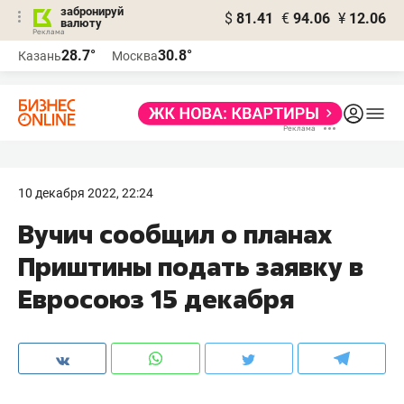
забронируй
$
81.41
€
94.06
¥
12.06
валюту
28.7°
30.8°
Казань
Москва
10 декабря 2022, 22:24
Вучич сообщил о планах
Приштины подать заявку в
Евросоюз 15 декабря