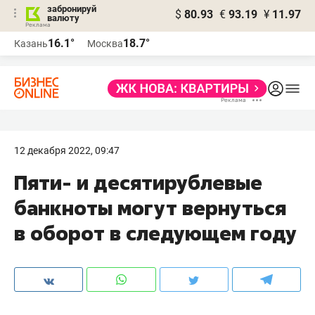
забронируй
$
80.93
€
93.19
¥
11.97
валюту
16.1°
18.7°
Казань
Москва
12 декабря 2022, 09:47
Пяти- и десятирублевые
банкноты могут вернуться
в оборот в следующем году