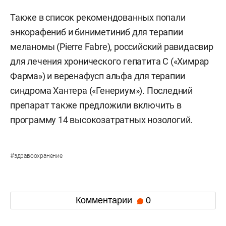
Также в список рекомендованных попали
энкорафениб и биниметиниб для терапии
меланомы (Pierre Fabre), российский равидасвир
для лечения хронического гепатита С («Химрар
Фарма») и веренафусп альфа для терапии
синдрома Хантера («Генериум»). Последний
препарат также предложили включить в
программу 14 высокозатратных нозологий.
#
здравоохранение
Комментарии
0