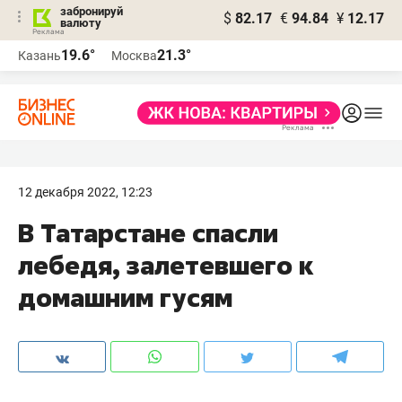
забронируй
$
82.17
€
94.84
¥
12.17
валюту
19.6°
21.3°
Казань
Москва
12 декабря 2022, 12:23
В Татарстане спасли
лебедя, залетевшего к
домашним гусям