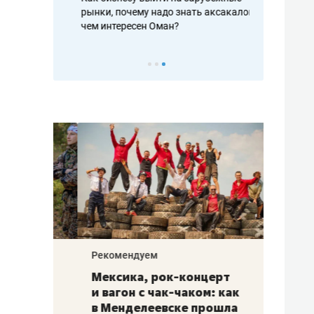
рафакте,
рынки, почему надо знать аксакалов и
о трехкратно
кредитов
чем интересен Оман?
клиентах и ч
Рекомендуем
Рекоме
ой
Мексика, рок-концерт
«Прор
и вагон с чак-чаком: как
30 ме
еским
в Менделеевске прошла
лечит