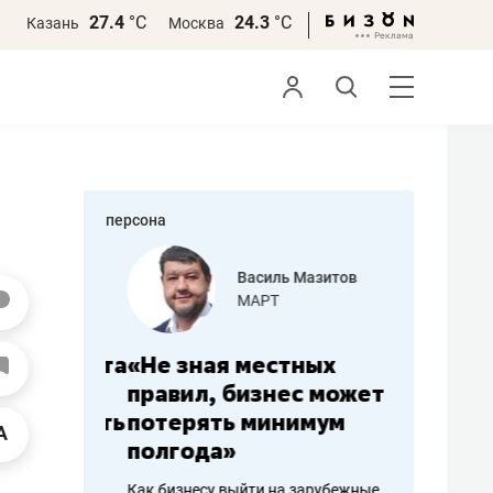
27.4
°С
24.3
°С
Казань
Москва
персона
еменова
Василь Мазитов
»
МАРТ
а: работа
«Не зная местных
«Мне лу
ечься
правил, бизнес может
не зара
вствовать
потерять минимум
чем пот
полгода»
репутац
пошиву
Как бизнесу выйти на зарубежные
Владелец от