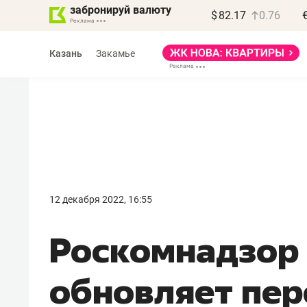
забронируй валюту
$
82.17
0.76
Казань
Закамье
Василь Мазитов
МАРТ
12 декабря 2022, 16:55
«Не зная местных
Роскомнадзор
правил, бизнес может
потерять минимум
обновляет пер
полгода»
Как бизнесу выйти на зарубежные