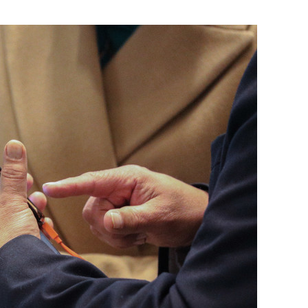
состоянием как основа
антихрупких команд