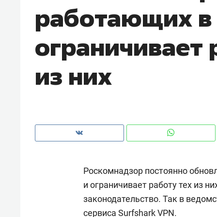
работающих в
рынки, почему надо знать аксакал
чем интересен Оман?
ограничивает 
из них
Роскомнадзор постоянно обнов
Рекомендуем
Рекоме
и ограничивает работу тех из н
Как ГК «МИР ГРУПП» и ВТБ
150 ка
законодательство. Так в ведом
создают оазис жилого
ID вме
комфорта под Казанью
безоп
сервиса Surfshark VPN.