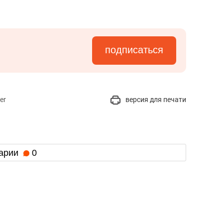
подписаться
er
версия для печати
арии
0