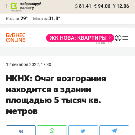
забронируй
$
81.41
€
94.06
¥
12.06
валюту
29°
31.8°
Казань
Москва
12 декабря 2022, 17:30
НКНХ: Очаг возгорания
находится в здании
площадью 5 тысяч кв.
метров