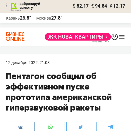
забронируй
$
82.17
€
94.84
¥
12.17
валюту
26.8°
27.8°
Казань
Москва
12 декабря 2022, 21:03
Пентагон сообщил об
эффективном пуске
прототипа американской
гиперзвуковой ракеты