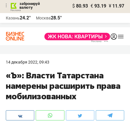
забронируй
$
80.93
€
93.19
¥
11.97
валюту
24.2°
28.5°
Казань
Москва
14 декабря 2022, 09:43
«Ъ»: Власти Татарстана
намерены расширить права
мобилизованных