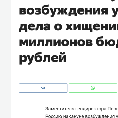
возбуждения 
рынки, почему надо знать аксакал
чем интересен Оман?
дела о хищени
миллионов бю
рублей
Рекомендуем
Рекоме
Как ГК «МИР ГРУПП» и ВТБ
150 ка
Заместитель гендиректора Пер
создают оазис жилого
ID вме
комфорта под Казанью
безоп
Россию накануне возбуждения у