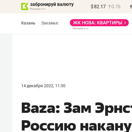
забронируй валюту
$
82.17
0.76
Казань
Закамье
Василь Мазитов
МАРТ
14 декабря 2022, 11:30
«Не зная местных
Baza: Зам Эрн
правил, бизнес может
потерять минимум
Россию накан
полгода»
Как бизнесу выйти на зарубежные