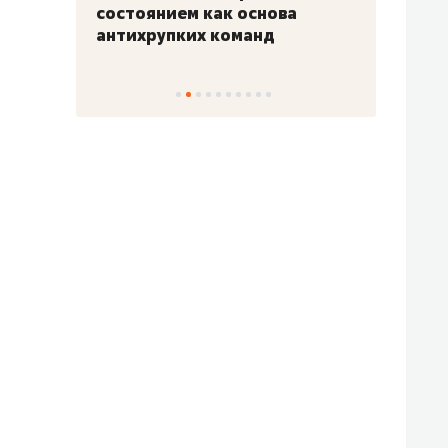
«Гонка Героев»
Казан