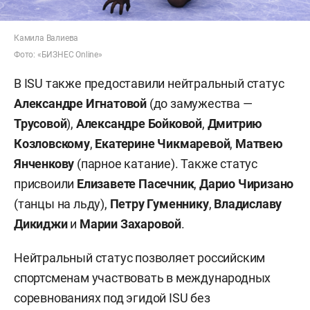
Камила Валиева
Фото: «БИЗНЕС Online»
В ISU также предоставили нейтральный статус
Александре Игнатовой
(до замужества —
Трусовой
),
Александре Бойковой
,
Дмитрию
Козловскому
,
Екатерине Чикмаревой
,
Матвею
Янченкову
(парное катание). Также статус
присвоили
Елизавете Пасечник
,
Дарио Чиризано
(танцы на льду),
Петру Гуменнику
,
Владиславу
Дикиджи
и
Марии Захаровой
.
Нейтральный статус позволяет российским
спортсменам участвовать в международных
соревнованиях под эгидой ISU без