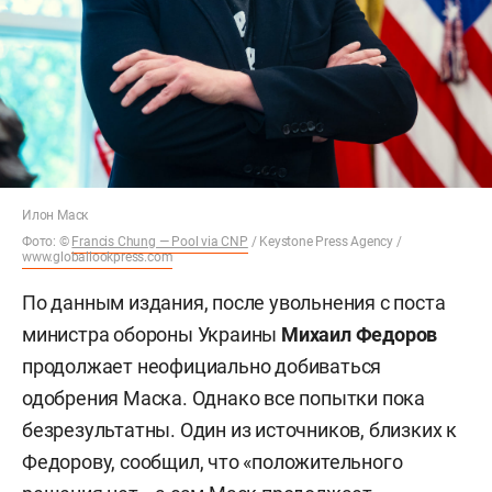
Илон Маск
Фото: ©
Francis Chung — Pool via CNP
/ Keystone Press Agency /
www.globallookpress.com
По данным издания, после увольнения с поста
министра обороны Украины
Михаил Федоров
продолжает неофициально добиваться
одобрения Маска. Однако все попытки пока
безрезультатны. Один из источников, близких к
Федорову, сообщил, что «положительного