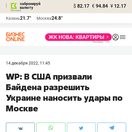
забронируй
$
82.17
€
94.84
¥
12.17
валюту
21.7°
24.8°
Казань
Москва
14 декабря 2022, 11:45
WP: В США призвали
Байдена разрешить
Украине наносить удары по
Москве