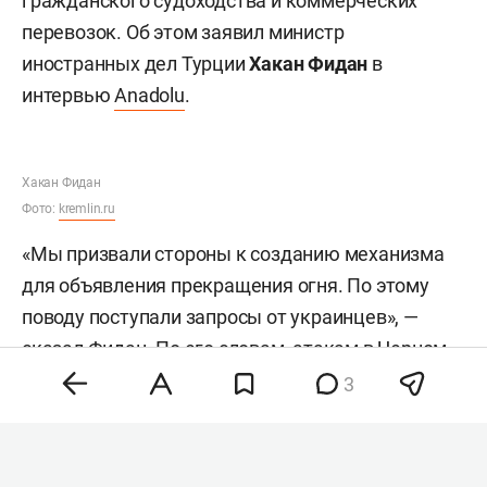
гражданского судоходства и коммерческих
перевозок. Об этом заявил министр
иностранных дел Турции
Хакан Фидан
в
интервью
Anadolu
.
Хакан Фидан
Фото:
kremlin.ru
«Мы призвали стороны к созданию механизма
для объявления прекращения огня. По этому
поводу поступали запросы от украинцев», —
сказал Фидан. По его словам, атакам в Черном
море подвергаются в том числе турецкие суда, а
3
также корабли с турецкими владельцами или
экипажами. Министр назвал это серьезной
проблемой для страны.