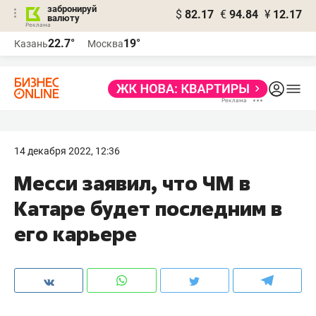
забронируй
$
82.17
€
94.84
¥
12.17
валюту
22.7°
19°
Казань
Москва
14 декабря 2022, 12:36
Месси заявил, что ЧМ в
Катаре будет последним в
его карьере