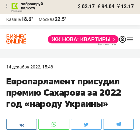
забронируй
$
82.17
€
94.84
¥
12.17
валюту
18.6°
22.5°
Казань
Москва
14 декабря 2022, 15:48
Европарламент присудил
премию Сахарова за 2022
год «народу Украины»