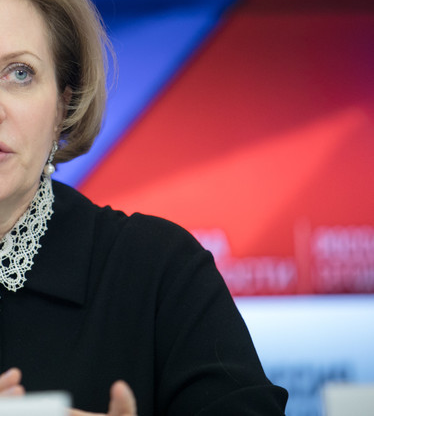
янием как основа
«Гонка Героев»
рупких команд