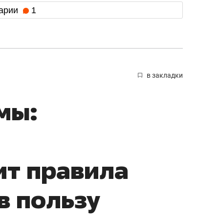
арии
1
в закладки
мы:
ит правила
в пользу