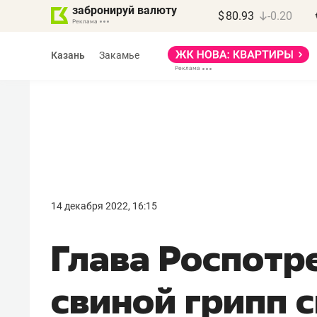
забронируй валюту
$
80.93
-0.20
Казань
Закамье
Марат Арсланов
«КирпичХолдинг»
14 декабря 2022, 16:15
«Главная задача
Глава Роспотр
девелопера – найти
правильный продукт»
свиной грипп с
Девелопер из топ-10* застройщико
Башкортостана входит в Татарстан