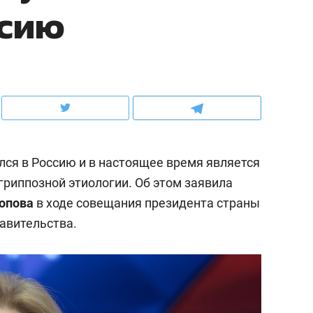
ссию
школьной формы о контрафакте,
рынки, почему надо зна
налогах и развитии без кредитов
чем интересен Оман?
улся в Россию и в настоящее время является
риппозной этиологии. Об этом заявила
опова
в ходе совещания президента страны
авительства.
ндуем
Рекомендуем
выживания в дикой
Мексика, рок-концерт
де, работа
и вагон с чак-чаком: ка
тальным и физическим
в Менделеевске прошл