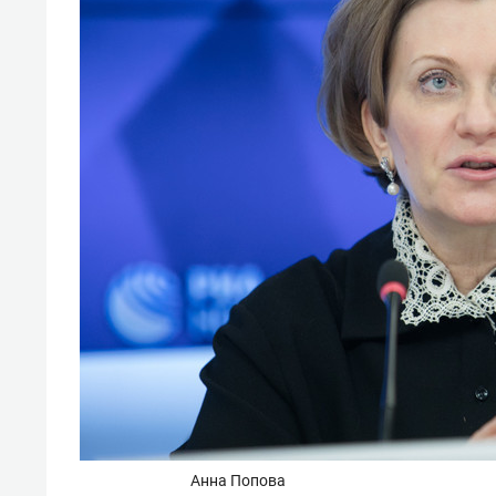
отвечают личным
состо
имуществом!»
антих
Анна Попова