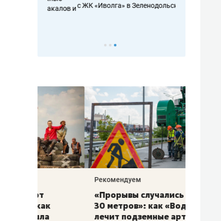
с ЖК «Иволга» в Зеленодольске
ть аксакалов и
школьной фор
налогах и раз
Рекомендуем
Рекоме
«Прорывы случались каждые
Не то
к
30 метров»: как «Водоканал»
гастр
а
лечит подземные артерии
задае