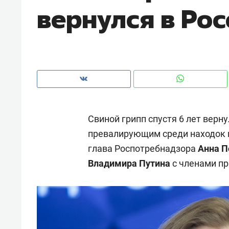
вернулся в Ро
с ЖК «Иволга» в Зеленодольске
Свиной грипп спустя 6 лет верн
превалирующим среди находок г
глава Роспотребнадзора
Анна П
Владимира Путина
с членами пр
Рекомендуем
Рекоме
«В банкротствах сегодня
Опыт 
ищут не активы, а людей,
приро
которые ими управляли. Они
с мен