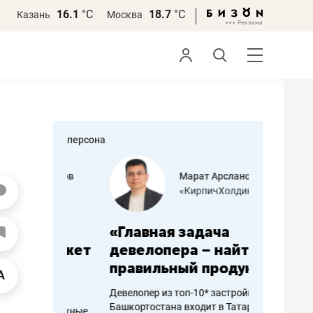
16.1
°С
18.7
°С
Казань
Москва
персона
азитов
Марат Арсланов
«КирпичХолдинг»
ных
«Главная задача
«Мама г
 может
девелопера – найти
помогае
мум
правильный продукт»
от болез
себя жи
Девелопер из топ-10* застройщиков
Башкортостана входит в Татарстан
арубежные
Наследница б