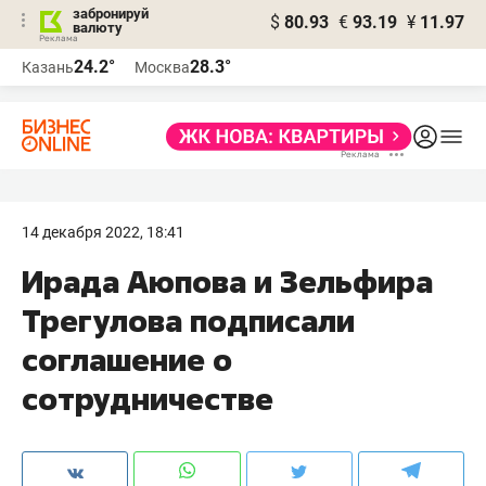
забронируй
$
80.93
€
93.19
¥
11.97
валюту
24.2°
28.3°
Казань
Москва
14 декабря 2022, 18:41
Ирада Аюпова и Зельфира
Трегулова подписали
соглашение о
сотрудничестве