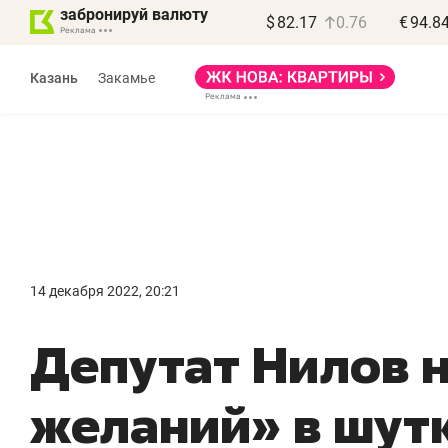
забронируй валюту
$
82.17
0.76
€
94.8
Казань
Закамье
Василь Мазитов
МАРТ
14 декабря 2022, 20:21
«Не зная местных
«
Депутат Нилов н
правил, бизнес может
н
потерять минимум
ч
желаний» в шут
полгода»
р
Как бизнесу выйти на зарубежные
Вл