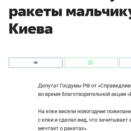
ракеты мальчику
рынки, почему надо знать аксакалов и
о 
чем интересен Оман?
кл
Киева
Депутат Госдумы РФ от «Справедлив
во время благотворительной акции «
Рекомендуем
Рекомендуем
На елке висели новогодние пожелан
Как ГК «МИР ГРУПП» и ВТБ
150 камер 
с елки и сделал вид, что зачитывает 
создают оазис жилого
ID вместо 
комфорта под Казанью
мечтает о ракетах».
безопаснос