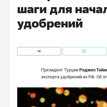
шаги для нача
рынки, почему надо знать аксакал
чем интересен Оман?
удобрений
Президент Турции
Реджеп Тайи
экспорта удобрений из РФ. Об 
Рекомендуем
Рекоме
Как ГК «МИР ГРУПП» и ВТБ
150 ка
создают оазис жилого
ID вме
комфорта под Казанью
безоп