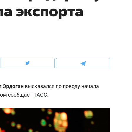
ла экспорта
ов и
о трехкратном росте цен, дотошных
школьной формы о конт
клиентах и чудных запросах мастеров
налогах и развитии без 
п Эрдоган
высказался по поводу начала
этом сообщает
ТАСС
.
ндуем
Рекомендуем
мер до квартиры и Face
Опыт выживания в дик
сто ключа: какой будет
природе, работа
асность в ЖК «Нова»
с ментальным и физич