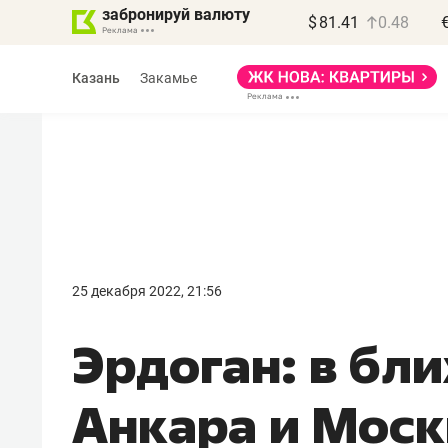
забронируй валюту
$
81.41
0.48
Казань
Закамье
Василь Мазитов
МАРТ
25 декабря 2022, 21:56
«Не зная местных
Эрдоган: в бл
правил, бизнес может
потерять минимум
Анкара и Моск
полгода»
Как бизнесу выйти на зарубежные