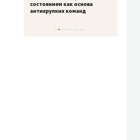
«Гонка Героев»
Казан