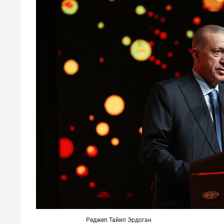
Реджеп Тайип Эрдоган