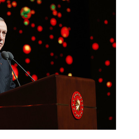
состоянием как основа
антихрупких команд