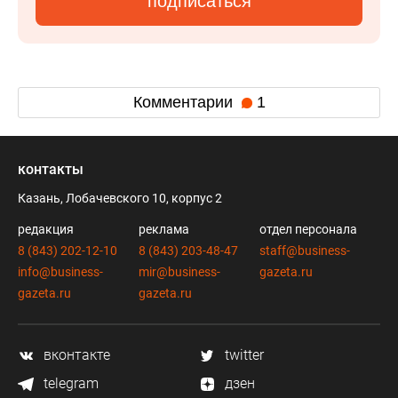
подписаться
Комментарии
1
контакты
Казань, Лобачевского 10, корпус 2
редакция
реклама
отдел персонала
8 (843) 202-12-10
8 (843) 203-48-47
staff@business-
info@business-
mir@business-
gazeta.ru
gazeta.ru
gazeta.ru
вконтакте
twitter
telegram
дзен