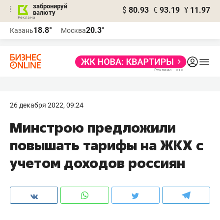
забронируй
$
80.93
€
93.19
¥
11.97
валюту
18.8°
20.3°
Казань
Москва
26 декабря 2022, 09:24
Минстрою предложили
повышать тарифы на ЖКХ с
учетом доходов россиян