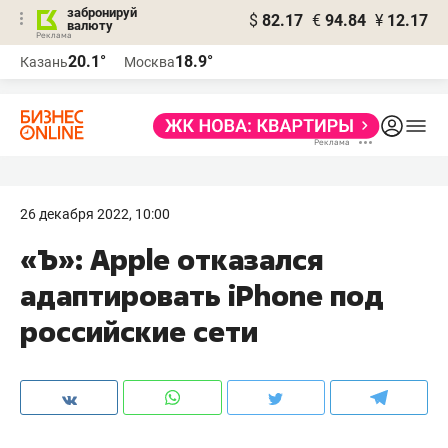
забронируй
$
82.17
€
94.84
¥
12.17
валюту
20.1°
18.9°
Казань
Москва
26 декабря 2022, 10:00
«Ъ»: Apple отказался
адаптировать iPhone под
российские сети