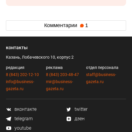
Комментарии
1
контакты
Казань, Лобачевского 10, корпус 2
редакция
реклама
отдел персонала
8 (843) 202-12-10
8 (843) 203-48-47
staff@business-
info@business-
mir@business-
gazeta.ru
gazeta.ru
gazeta.ru
вконтакте
twitter
telegram
дзен
youtube