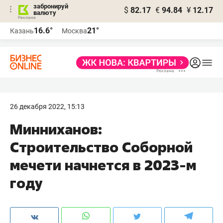
забронируй
$
82.17
€
94.84
¥
12.17
валюту
16.6°
21°
Казань
Москва
26 декабря 2022, 15:13
Минниханов:
Строительство Соборной
мечети начнется в 2023-м
году