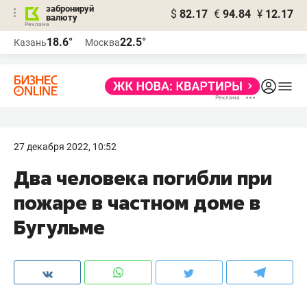
забронируй
$
82.17
€
94.84
¥
12.17
валюту
18.6°
22.5°
Казань
Москва
27 декабря 2022, 10:52
Два человека погибли при
пожаре в частном доме в
Бугульме