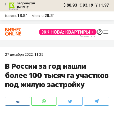
забронируй
$
80.93
€
93.19
¥
11.97
валюту
18.8°
20.3°
Казань
Москва
27 декабря 2022, 11:25
В России за год нашли
более 100 тысяч га участков
под жилую застройку