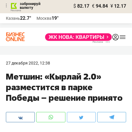
забронируй
$
82.17
€
94.84
¥
12.17
валюту
22.7°
19°
Казань
Москва
27 декабря 2022, 12:38
Метшин: «Кырлай 2.0»
разместится в парке
Победы – решение принято