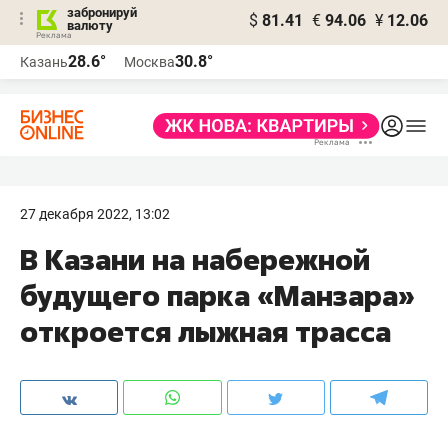
забронируй
$
81.41
€
94.06
¥
12.06
валюту
28.6°
30.8°
Казань
Москва
27 декабря 2022, 13:02
В Казани на набережной
будущего парка «Манзара»
откроется лыжная трасса