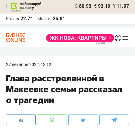
забронируй
$
80.93
€
93.19
¥
11.97
валюту
22.7°
26.8°
Казань
Москва
27 декабря 2022, 13:12
Глава расстрелянной в
Макеевке семьи рассказал
о трагедии