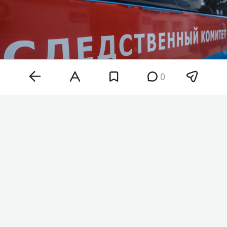
0
Фото: «БИЗНЕС Online»
По данным инсайдеров нашего издания,
материалы на возбуждение дела пришли в
следком из ФНС. Налоговая проводила проверку
строительной компании «Нэо Строй», которая
работает на рынке Казани с 2013 года. Пиковая
выручка компании составила 2,9 млрд рублей в
2024 году.