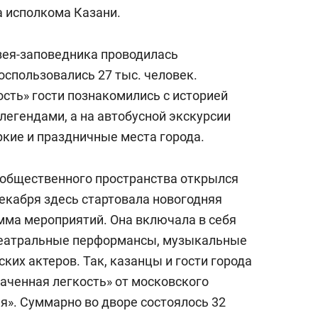
состоянием как основа
 исполкома Казани.
антихрупких команд
узея-заповедника проводилась
оспользовались 27 тыс. человек.
сть» гости познакомились с историей
легендами, а на автобусной экскурсии
ркие и праздничные места города.
 общественного пространства открылся
декабря здесь стартовала новогодняя
амма мероприятий. Она включала в себя
 театральные перформансы, музыкальные
ских актеров. Так, казанцы и гости города
аченная легкость» от московского
я». Суммарно во дворе состоялось 32