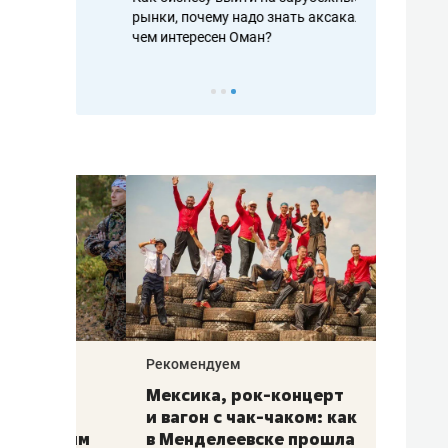
рафакте,
рынки, почему надо знать аксакалов и
о трехкратно
кредитов
чем интересен Оман?
клиентах и ч
Рекомендуем
Рекоме
ой
Мексика, рок-концерт
«Прор
и вагон с чак-чаком: как
30 ме
еским
в Менделеевске прошла
лечит