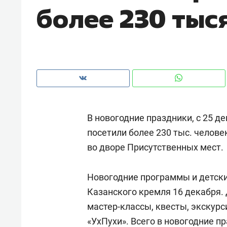
более 230 тыс
рынки, почему надо знать аксакал
чем интересен Оман?
В новогодние праздники, с 25 д
посетили более 230 тыс. человек
во дворе Присутственных мест.
Новогодние программы и детски
Рекомендуем
Рекоме
Казанского кремля 16 декабря.
Как ГК «МИР ГРУПП» и ВТБ
150 ка
мастер-классы, квесты, экскурс
создают оазис жилого
ID вме
«УхПухи». Всего в новогодние п
комфорта под Казанью
безоп