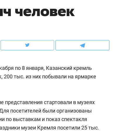
яч человек
ов и
о трехкратном росте цен, дотошных
школьной формы о конт
клиентах и чудных запросах мастеров
налогах и развитии без 
екабря по 8 января, Казанский кремль
, 200 тыс. из них побывали на ярмарке
е представления стартовали в музеях
ндуем
Рекомендуем
 Для посетителей были организованы
мер до квартиры и Face
Опыт выживания в дик
ии по выставкам и показ спектакля
сто ключа: какой будет
природе, работа
раздники музеи Кремля посетили 25 тыс.
асность в ЖК «Нова»
с ментальным и физич