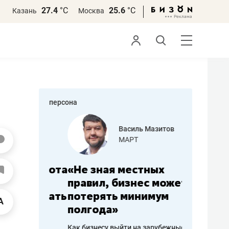
27.4
°С
25.6
°С
Казань
Москва
персона
еменова
Василь Мазитов
»
МАРТ
а: работа
«Не зная местных
«Мне лу
ечься
правил, бизнес может
не зара
вствовать
потерять минимум
чем пот
полгода»
репутац
пошиву
Как бизнесу выйти на зарубежные
Владелец от