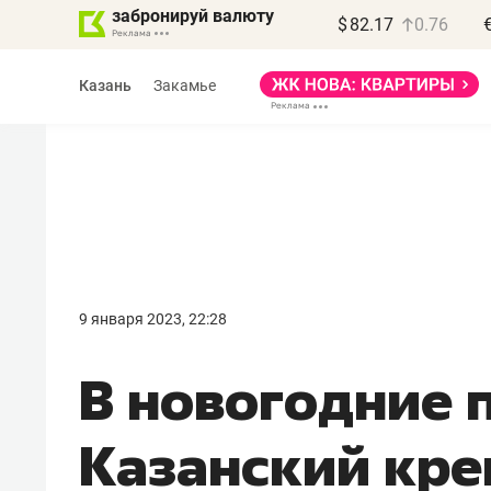
забронируй валюту
$
82.17
0.76
Казань
Закамье
Василь Мазитов
МАРТ
9 января 2023, 22:28
«Не зная местных
В новогодние 
правил, бизнес может
потерять минимум
Казанский кре
полгода»
Как бизнесу выйти на зарубежные