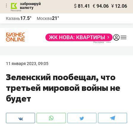
забронируй
$
81.41
€
94.06
¥
12.06
валюту
17.5°
21°
Казань
Москва
11 января 2023, 09:05
Зеленский пообещал, что
третьей мировой войны не
будет