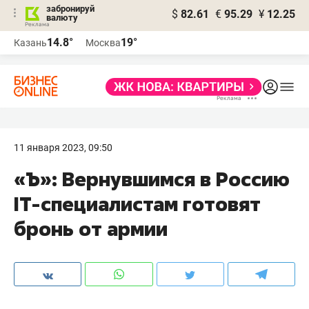
забронируй
$
82.61
€
95.29
¥
12.25
валюту
14.8°
19°
Казань
Москва
11 января 2023, 09:50
«Ъ»: Вернувшимся в Россию
IT-специалистам готовят
бронь от армии