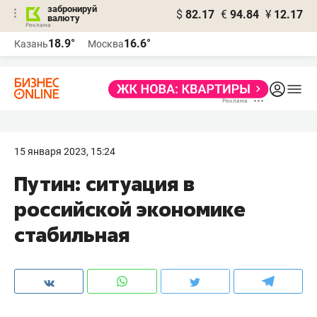
забронируй
$
82.17
€
94.84
¥
12.17
валюту
18.9°
16.6°
Казань
Москва
15 января 2023, 15:24
Путин: ситуация в
российской экономике
стабильная