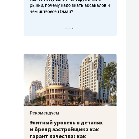
рафакте,
рынки, почему надо знать аксакалов и
о трехкратно
кредитов
чем интересен Оман?
клиентах и ч
Рекомендуем
Рекоме
Элитный уровень в деталях
Анаст
»
и бренд застройщика как
«Гукс
гарант качества: как
стать