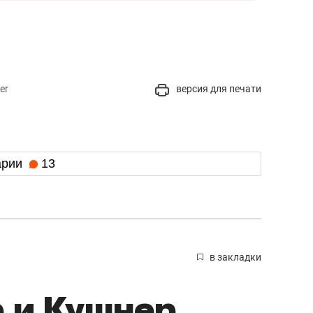
er
версия для печати
арии
13
в закладки
 и Кушнер