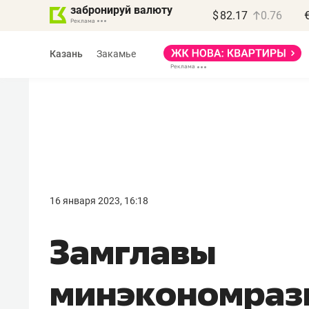
забронируй валюту
$
82.17
0.76
Казань
Закамье
Василь Мазитов
МАРТ
16 января 2023, 16:18
«Не зная местных
Замглавы
правил, бизнес может
потерять минимум
минэкономраз
полгода»
Как бизнесу выйти на зарубежные