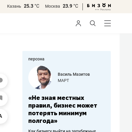
25.3
°С
23.9
°С
Казань
Москва
персона
еменова
Василь Мазитов
»
МАРТ
а: работа
«Не зная местных
«Мне лу
ечься
правил, бизнес может
не зара
вствовать
потерять минимум
чем пот
полгода»
репутац
пошиву
Как бизнесу выйти на зарубежные
Владелец от