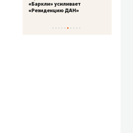
«Баркли» усиливает
фанат
«Резиденцию ДАН»