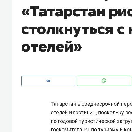
«Татарстан ри
рынки, почему надо знать аксакал
чем интересен Оман?
столкнуться с
отелей»
Татарстан в среднесрочной перс
Рекомендуем
Рекоме
отелей и гостиниц, поскольку р
ой
Мексика, рок-концерт
«Прор
по годовой туристической загруз
и вагон с чак-чаком: как
30 ме
ским
в Менделеевске прошла
лечит
госкомитета РТ по туризму и ко