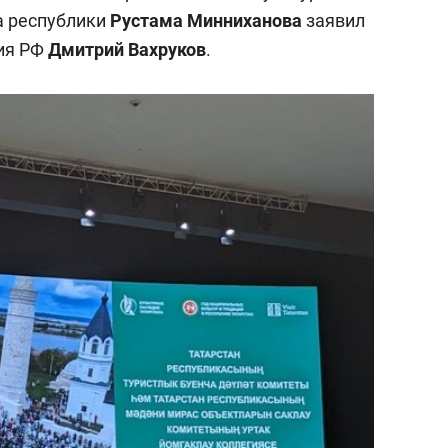
и
набережной Казанки
а республики
Рустама Минниханова
заявил
ия РФ
Дмитрий Вахруков
.