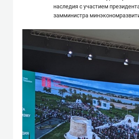
«Гонка Героев»
Казан
наследия с участием президент
замминистра минэкономразвит