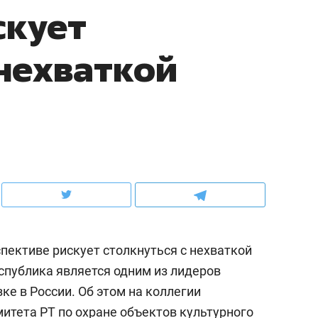
скует
ов и
о трехкратном росте цен, дотошных
школьной формы о конт
клиентах и чудных запросах мастеров
налогах и развитии без 
 нехваткой
пективе рискует столкнуться с нехваткой
ндуем
Рекомендуем
еспублика является одним из лидеров
ывы случались каждые
Не только про еду: как
ке в России. Об этом на коллегии
тров»: как «Водоканал»
гастрокомплекс «Кайт
 подземные артерии
задает новый ритм
митета РТ по охране объектов культурного