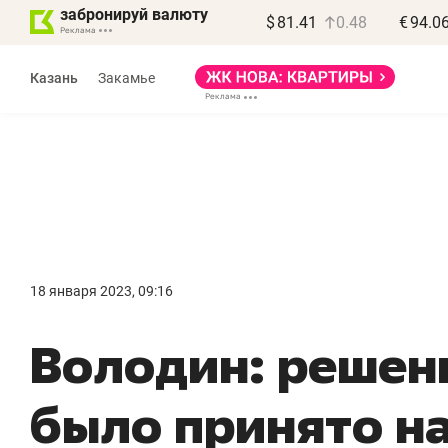
забронируй валюту
$
81.41
0.48
€
94.0
Казань
Закамье
Василь Мазитов
МАРТ
18 января 2023, 09:16
«Не зная местных
«
Володин: решен
правил, бизнес может
н
потерять минимум
ч
было принято н
полгода»
р
Как бизнесу выйти на зарубежные
Вл