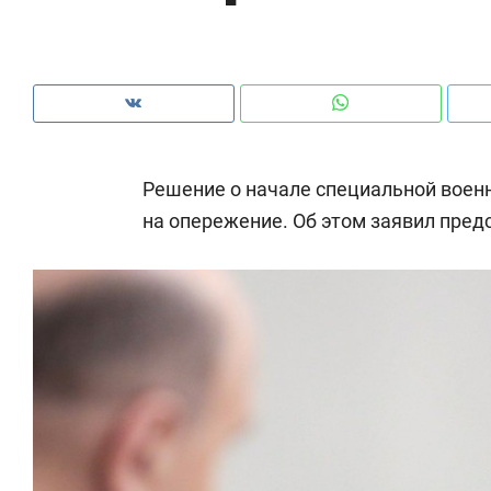
рынки, почему надо знать аксакалов и
о 
чем интересен Оман?
кл
Решение о начале специальной воен
на опережение. Об этом заявил пре
Рекомендуем
Рекомендуем
Как ГК «МИР ГРУПП» и ВТБ
150 камер 
создают оазис жилого
ID вместо 
комфорта под Казанью
безопаснос