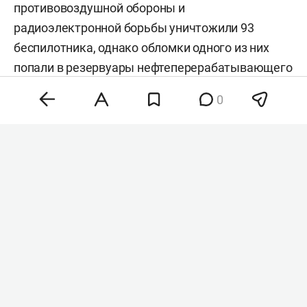
противовоздушной обороны и
радиоэлектронной борьбы уничтожили 93
беспилотника, однако обломки одного из них
попали в резервуары нефтеперерабатывающего
завода, где начался пожар. Об этом
сообщил
0
губернатор региона
Михаил Евраев
. По его
словам, спецслужбы ликвидируют возгорание
на территории предприятия.