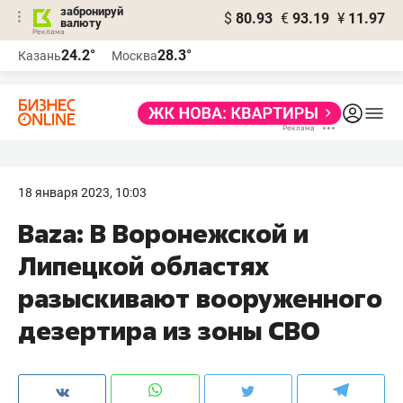
забронируй
$
80.93
€
93.19
¥
11.97
валюту
24.2°
28.3°
Казань
Москва
18 января 2023, 10:03
Baza: В Воронежской и
Липецкой областях
разыскивают вооруженного
дезертира из зоны СВО