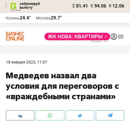
забронируй
$
81.41
€
94.06
¥
12.06
валюту
24.4°
29.7°
Казань
Москва
18 января 2023, 11:07
Медведев назвал два
условия для переговоров с
«враждебными странами»