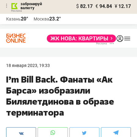
забронируй
$
82.17
€
94.84
¥
12.17
валюту
20°
23.2°
Казань
Москва
18 января 2023, 19:33
I’m Bill Back. Фанаты «Ак
Барса» изобразили
Билялетдинова в образе
терминатора