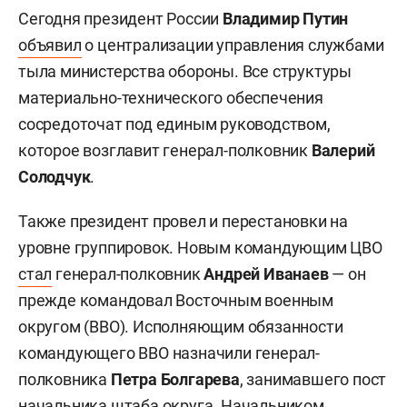
Сегодня президент России
Владимир Путин
объявил
о централизации управления службами
тыла министерства обороны. Все структуры
материально-технического обеспечения
сосредоточат под единым руководством,
которое возглавит генерал-полковник
Валерий
Солодчук
.
Также президент провел и перестановки на
уровне группировок. Новым командующим ЦВО
стал
генерал-полковник
Андрей Иванаев
— он
прежде командовал Восточным военным
округом (ВВО). Исполняющим обязанности
командующего ВВО назначили генерал-
полковника
Петра Болгарева
, занимавшего пост
начальника штаба округа. Начальником