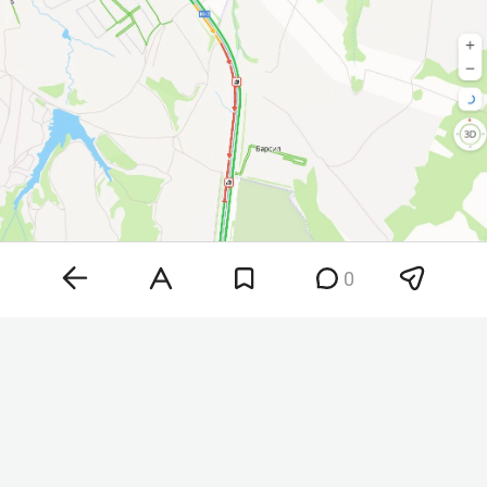
0
Фото: скриншот сервиса «Яндекс.Карты»
По информации из соцсетей и пользователей
онлайн-карт, фура насмерть сбила пешехода на
трассе. Очевидцы сообщают, что пешеход
вышел на дорогу в неположенном месте. Судя