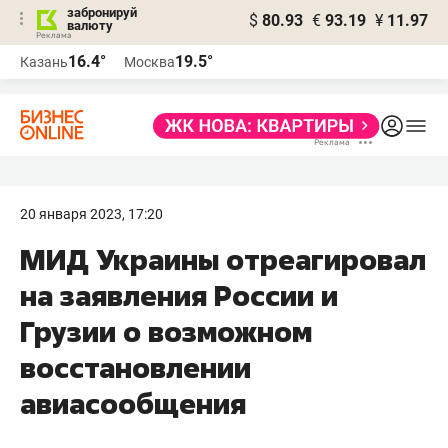
забронируй
$
80.93
€
93.19
¥
11.97
валюту
16.4°
19.5°
Казань
Москва
20 января 2023, 17:20
МИД Украины отреагировал
на заявления России и
Грузии о возможном
восстановлении
авиасообщения