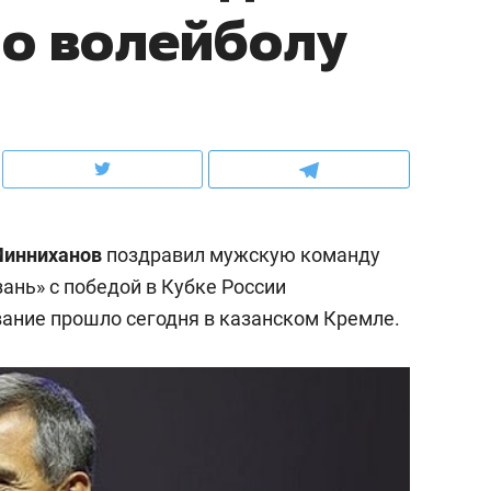
по волейболу
ов и
о трехкратном росте цен, дотошных
школьной формы о конт
клиентах и чудных запросах мастеров
налогах и развитии без 
Минниханов
поздравил мужскую команду
ань» с победой в Кубке России
вание прошло сегодня в казанском Кремле.
ндуем
Рекомендуем
мер до квартиры и Face
Опыт выживания в дик
сто ключа: какой будет
природе, работа
асность в ЖК «Нова»
с ментальным и физич