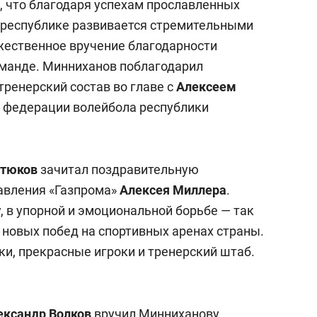
, что благодаря успехам прославленных
в республике развивается стремительными
жественное вручение благодарности
оманде. Минниханов поблагодарил
тренерский состав во главе с
Алексеем
о федерации волейбола республики
тюков
зачитал поздравительную
авления «Газпрома»
Алексея
Миллера
.
, в упорной и эмоциональной борьбе — так
 новых побед на спортивных аренах страны.
ки, прекрасные игроки и тренерский штаб.
ксандр Волков
вручил Минниханову