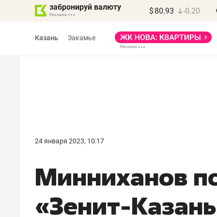
забронируй валюту
$
80.93
-0.20
Казань
Закамье
Василь Мазитов
МАРТ
24 января 2023, 10:17
«Не зная местных
Минниханов п
правил, бизнес может
потерять минимум
«Зенит-Казань
полгода»
Как бизнесу выйти на зарубежные