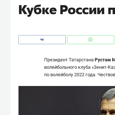
Кубке России 
рынки, почему надо знать аксакал
чем интересен Оман?
Президент Татарстана
Рустам 
волейбольного клуба «Зенит-Каз
по волейболу 2022 года. Чество
Рекомендуем
Рекоме
Как ГК «МИР ГРУПП» и ВТБ
150 ка
создают оазис жилого
ID вме
комфорта под Казанью
безоп