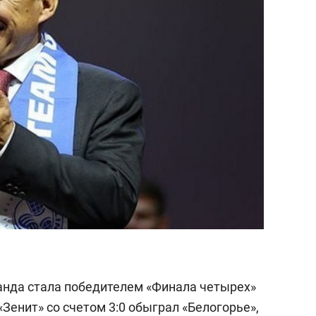
состоянием как основа
антихрупких команд
анда стала победителем «Финала четырех»
«Зенит» со счетом 3:0 обыграл «Белогорье»,