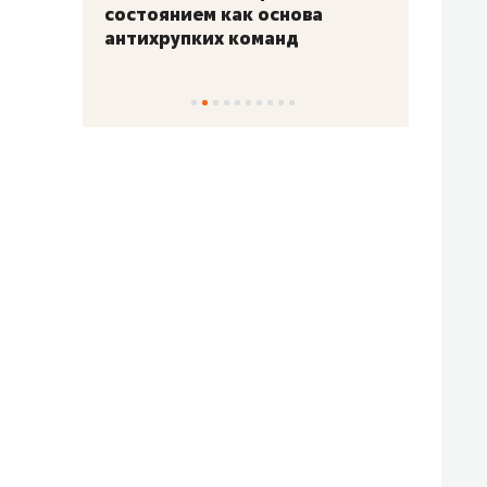
«Гонка Героев»
Казан