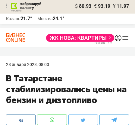
забронируй
$
80.93
€
93.19
¥
11.97
валюту
21.7°
24.1°
Казань
Москва
28 января 2023, 08:00
В Татарстане
стабилизировались цены на
бензин и дизтопливо