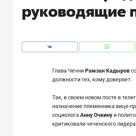
руководящие п
рынки, почему надо знать аксакал
чем интересен Оман?
Глава Чечни
Рамзан Кадыров
со
должности тех, кому доверяет.
Так, в своем новом посте в те
назначение племянника вице-пр
Рекомендуем
Рекоме
социолога
Анну Очкину
и полит
Как ГК «МИР ГРУПП» и ВТБ
150 ка
критиковали чеченского лидера
создают оазис жилого
ID вме
комфорта под Казанью
безоп