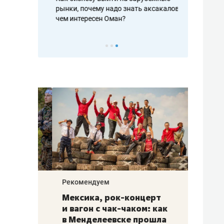
рафакте,
рынки, почему надо знать аксакалов и
о трехкратно
кредитов
чем интересен Оман?
клиентах и ч
Рекомендуем
Рекоме
ой
Мексика, рок-концерт
«Прор
и вагон с чак-чаком: как
30 ме
еским
в Менделеевске прошла
лечит