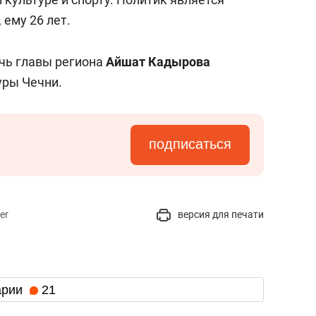
ему 26 лет.
очь главы региона
Айшат Кадырова
уры Чечни.
подписаться
er
версия для печати
арии
21