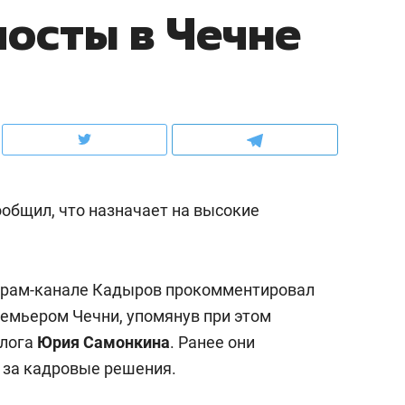
осты в Чечне
ов и
о трехкратном росте цен, дотошных
школьной формы о конт
клиентах и чудных запросах мастеров
налогах и развитии без 
общил, что назначает на высокие
леграм-канале Кадыров прокомментировал
емьером Чечни, упомянув при этом
ндуем
Рекомендуем
олога
Юрия Самонкина
. Ранее они
мер до квартиры и Face
Опыт выживания в дик
 за кадровые решения.
сто ключа: какой будет
природе, работа
асность в ЖК «Нова»
с ментальным и физич