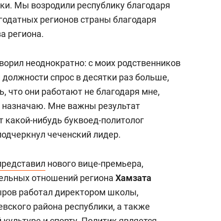
ики. Мы возродили республику благодаря
агодатных регионов страны благодаря
а региона.
говорил неоднократно: с моих родственников
 должности спрос в десятки раз больше,
, что они работают не благодаря мне,
и назначаю. Мне важны результат
ет какой-нибудь буквоед-политолог
 подчеркнул чеченский лидер.
представил
нового вице-премьера,
ельных отношений региона
Хамзата
ыров работал директором школы,
евского района республики, а также
культуре и спорту. Политик является