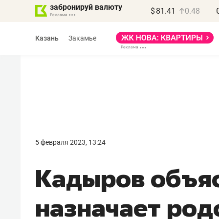
забронируй валюту
$
81.41
0.48
Казань
Закамье
Василь Мазитов
МАРТ
5 февраля 2023, 13:24
«Не зная местных
Кадыров объяс
правил, бизнес может
потерять минимум
назначает род
полгода»
Как бизнесу выйти на зарубежные