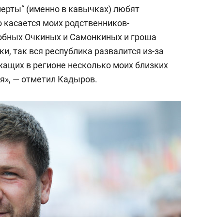
состоянием как основа
перты“ (именно в кавычках) любят
антихрупких команд
о касается моих родственников-
обных Очкиных и Самонкиных и гроша
и, так вся республика развалится из-за
ужащих в регионе несколько моих близких
я», — отметил Кадыров.