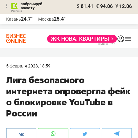
забронируй
$
81.41
€
94.06
¥
12.06
валюту
24.7°
25.4°
Казань
Москва
5 февраля 2023, 18:59
Лига безопасного
интернета опровергла фейк
о блокировке YouTube в
России