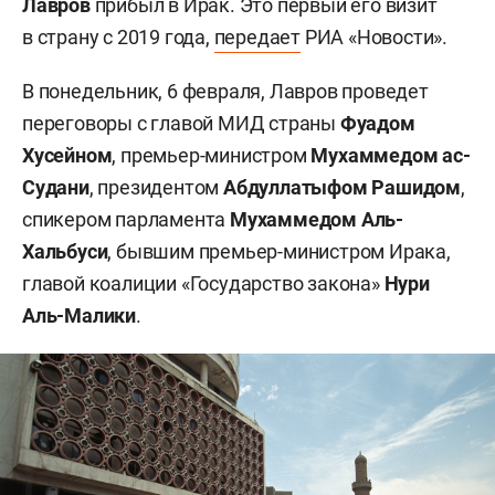
Лавров
прибыл в Ирак. Это первый его визит
в страну с 2019 года,
передает
РИА «Новости».
В понедельник, 6 февраля, Лавров проведет
переговоры с главой МИД страны
Фуадом
Хусейном
, премьер-министром
Мухаммедом ас-
Судани
, президентом
Абдуллатыфом Рашидом
,
спикером парламента
Мухаммедом Аль-
Хальбуси
, бывшим премьер-министром Ирака,
главой коалиции «Государство закона»
Нури
Аль-Малики
.