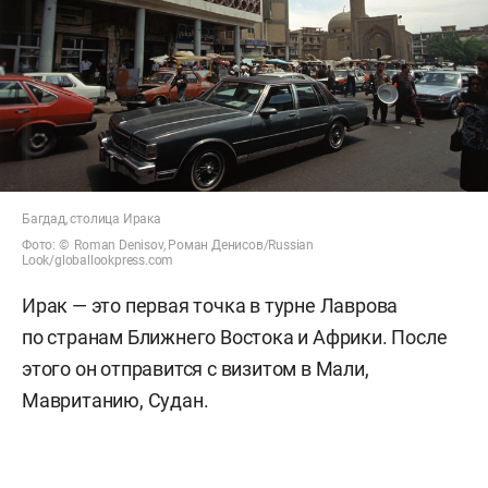
Багдад, столица Ирака
Фото: © Roman Denisov, Роман Денисов/Russian
Look/globallookpress.com
Ирак — это первая точка в турне Лаврова
по странам Ближнего Востока и Африки. После
этого он отправится с визитом в Мали,
Мавританию, Судан.