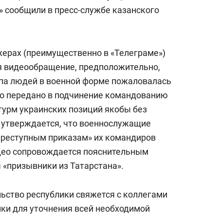
состоянием как основа
» сообщили в пресс-службе казанского
антихрупких команд
жерах (преимущественно в «Телеграме»)
я видеообращение, предположительно,
па людей в военной форме пожаловалась
ыло передано в подчинение командованию
турм украинских позиций якобы без
 утверждается, что военнослужащие
«преступным приказам» их командиров
идео сопровождается пояснительным
ы «призывники из Татарстана».
ьство республики свяжется с коллегами
ки для уточнения всей необходимой