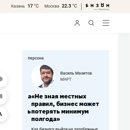
17
°С
22.3
°С
Казань
Москва
персона
еменова
Василь Мазитов
»
МАРТ
а: работа
«Не зная местных
«Мне лу
ечься
правил, бизнес может
не зара
вствовать
потерять минимум
чем пот
полгода»
репутац
пошиву
Как бизнесу выйти на зарубежные
Владелец от