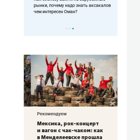
рафакте,
рынки, почему надо знать аксакалов и
о трехкратно
кредитов
чем интересен Оман?
клиентах и ч
Рекомендуем
Рекоме
ой
Мексика, рок-концерт
«Прор
и вагон с чак-чаком: как
30 ме
еским
в Менделеевске прошла
лечит