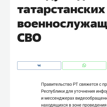
татарстанских
рынки, почему надо знать аксакал
чем интересен Оман?
военнослужащ
СВО
Правительство РТ свяжется с п
Рекомендуем
Рекоме
Республики для уточнения инфо
Как ГК «МИР ГРУПП» и ВТБ
150 ка
и мессенджерах видеообращени
создают оазис жилого
ID вме
комфорта под Казанью
безоп
находящихся в зоне проведения