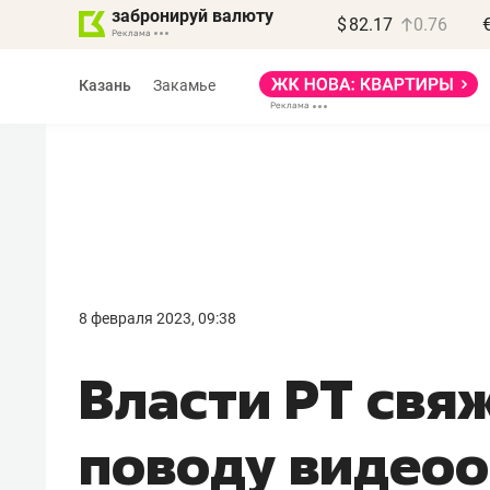
забронируй валюту
$
82.17
0.76
Казань
Закамье
Василь Мазитов
МАРТ
8 февраля 2023, 09:38
«Не зная местных
Власти РТ свя
правил, бизнес может
потерять минимум
поводу видео
полгода»
Как бизнесу выйти на зарубежные