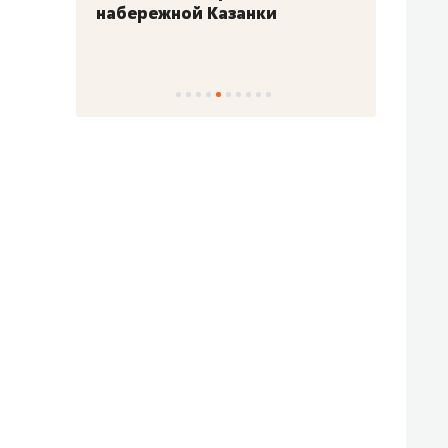
набережной Казанки
«Барк
«Рез