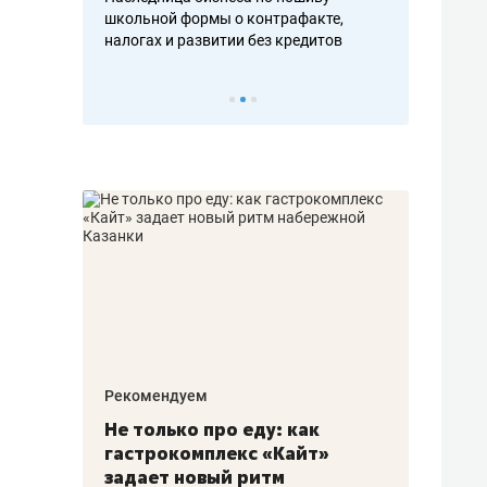
н, дотошных
школьной формы о контрафакте,
рынки, почем
осах мастеров
налогах и развитии без кредитов
чем интересе
Рекомендуем
Рекоме
аждые
Не только про еду: как
Элитн
канал»
гастрокомплекс «Кайт»
и бре
рии
задает новый ритм
гаран