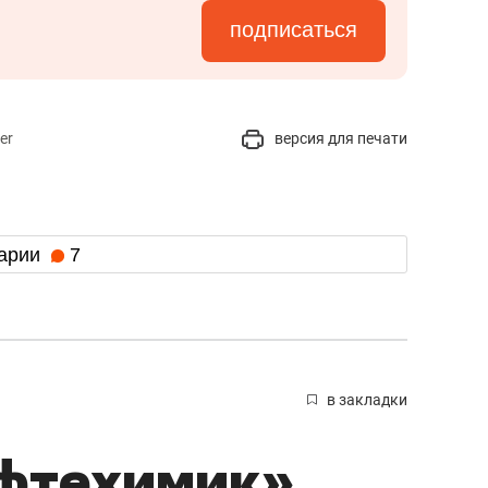
подписаться
er
версия для печати
арии
7
в закладки
ефтехимик»