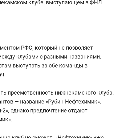
некамском клубе, выступающем в ФНЛ.
аментом РФС, который не позволяет
между клубами с разными названиями.
стам выступать за обе команды в
ач.
нить преемственность нижнекамского клуба.
нтов — название «Рубин-Нефтехимик».
-2», однако предпочтение отдают
мик».
ание клуб не сможет. «Нефтехимик» уже