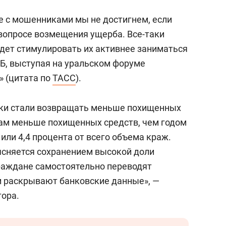
а Героев»
Казани
бе с мошенниками мы не достигнем, если
вопросе возмещения ущерба. Все-таки
дет стимулировать их активнее заниматься
ЦБ, выступая на уральском форуме
» (цитата по
ТАСС
).
анки стали возвращать меньше похищенных
там меньше похищенных средств, чем годом
 или 4,4 процента от всего объема краж.
ясняется сохранением высокой доли
раждане самостоятельно переводят
 раскрывают банковские данные», —
тора.