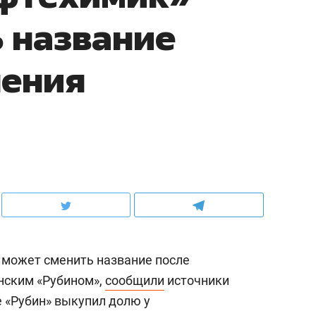
 название
нения
 может сменить название после
нским «Рубином»,
сообщили
источники
е «Рубин» выкупил долю у