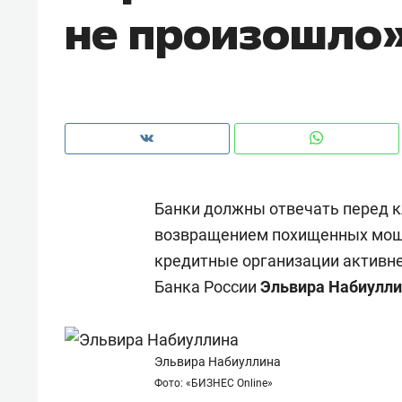
не произошло
Банки должны отвечать перед к
возвращением похищенных мош
кредитные организации активнее
Банка России
Эльвира Набиулл
Рекомендуем
Рекоме
и Face
Опыт выживания в дикой
Мекси
Эльвира Набиуллина
 будет
природе, работа
и ваго
Фото: «БИЗНЕС Online»
ва»
с ментальным и физическим
в Мен