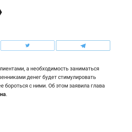
»
рынки, почему надо знать аксакалов и
о трехкратном росте це
чем интересен Оман?
клиентах и чудных запр
лиентами, а необходимость заниматься
енниками денег будет стимулировать
 бороться с ними. Об этом заявила глава
ина
.
ндуем
Рекомендуем
ка, рок-концерт
«Прорывы случались к
н с чак-чаком: как
30 метров»: как «Водо
делеевске прошла
лечит подземные арте