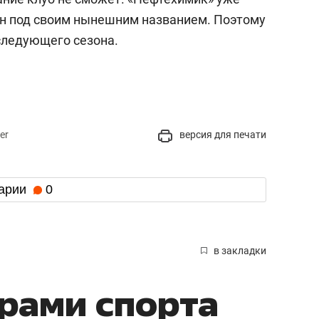
он под своим нынешним названием. Поэтому
следующего сезона.
er
версия для печати
арии
0
в закладки
рами спорта