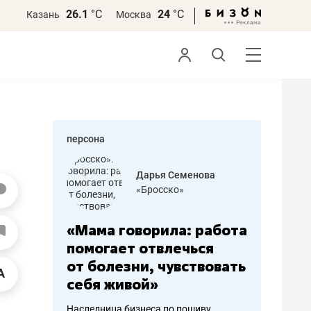
26.1
°С
24
°С
Казань
Москва
персона
бодец
Дарья Семенова
 решения»
«Бросско»
«Мама говорила: работа
«Не зна
вообще,
помогает отвлечься
правил,
от болезни, чувствовать
потерят
себя живой»
полгода
ирмы
Наследница бизнеса по пошиву
Как бизнесу 