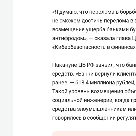
состоянием как основа
«Гонк
антихрупких команд
«Я думаю, что перелома в борь
не сможем достичь перелома в 
возмещение ущерба банками бу
антифродом», — сказала глава 
«Кибербезопасность в финансах
Накануне ЦБ РФ
заявил
, что б
средств. «Банки вернули клиен
ранее, — 618,4 миллиона рублей,
Такой уровень возмещения объ
социальной инженерии, когда г
средства злоумышленникам или
говорилось в сообщении регуля