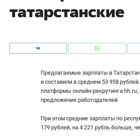
татарстанские
рынки, почему надо знать аксакалов и
о 
чем интересен Оман?
кл
Предлагаемые зарплаты в Татарстане
и составили в среднем 53 958 рубле
платформы онлайн-рекрутинга hh.ru
предложения работодателей.
Рекомендуем
Рекомендуем
При этом средние зарплаты по респу
Как ГК «МИР ГРУПП» и ВТБ
150 камер 
179 рублей, на 4 221 рубль больше, че
создают оазис жилого
ID вместо 
комфорта под Казанью
безопаснос