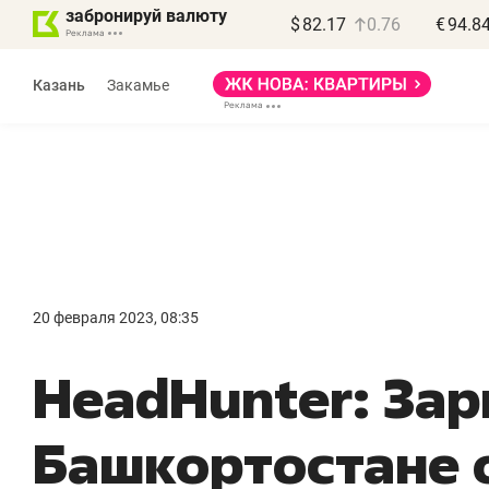
забронируй валюту
$
82.17
0.76
€
94.8
Казань
Закамье
Василь Мазитов
МАРТ
20 февраля 2023, 08:35
«Не зная местных
«
HeadHunter: Зар
правил, бизнес может
н
потерять минимум
ч
Башкортостане 
полгода»
р
Как бизнесу выйти на зарубежные
Вл