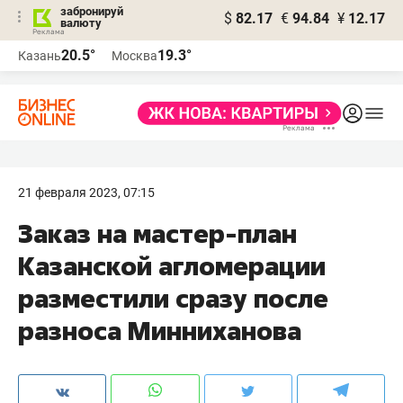
забронируй
$
82.17
€
94.84
¥
12.17
валюту
20.5°
19.3°
Казань
Москва
21 февраля 2023, 07:15
Заказ на мастер-план
Казанской агломерации
разместили сразу после
разноса Минниханова