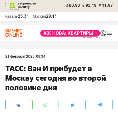
забронируй
$
80.93
€
93.19
¥
11.97
валюту
25.3°
29.1°
Казань
Москва
21 февраля 2023, 08:34
ТАСС: Ван И прибудет в
Москву сегодня во второй
половине дня