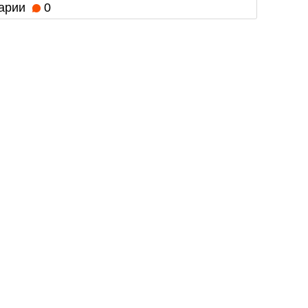
арии
0