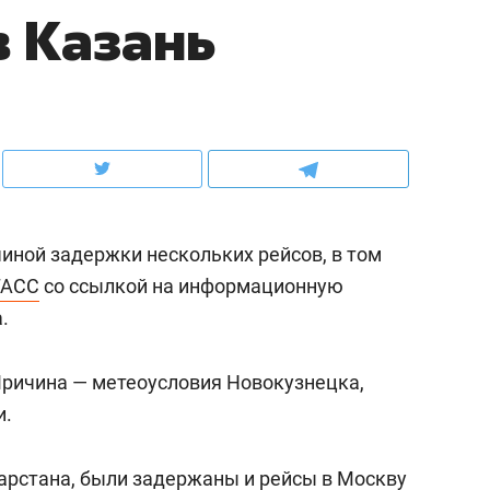
в Казань
ов и
о трехкратном росте цен, дотошных
школьной формы о конт
клиентах и чудных запросах мастеров
налогах и развитии без 
иной задержки нескольких рейсов, в том
ТАСС
со ссылкой на информационную
.
Причина — метеоусловия Новокузнецка,
ндуем
Рекомендуем
и.
мер до квартиры и Face
Опыт выживания в дик
сто ключа: какой будет
природе, работа
арстана, были задержаны и рейсы в Москву
асность в ЖК «Нова»
с ментальным и физич