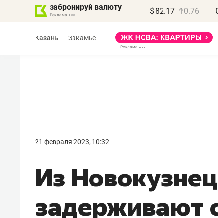
забронируй валюту
$
82.17
0.76
Казань
Закамье
Василь Мазитов
МАРТ
21 февраля 2023, 10:32
«Не зная местных
Из Новокузнец
правил, бизнес может
потерять минимум
задерживают с
полгода»
Как бизнесу выйти на зарубежные