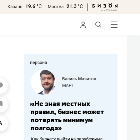
19.6
°С
21.3
°С
Казань
Москва
персона
еменова
Василь Мазитов
»
МАРТ
а: работа
«Не зная местных
«Мне лу
ечься
правил, бизнес может
не зара
вствовать
потерять минимум
чем пот
полгода»
репутац
пошиву
Как бизнесу выйти на зарубежные
Владелец от