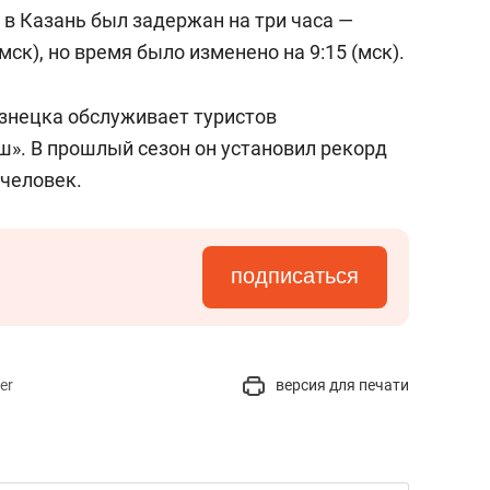
состоянием как основа
т в Казань был задержан на три часа —
антихрупких команд
мск), но время было изменено на 9:15 (мск).
знецка обслуживает туристов
». В прошлый сезон он установил рекорд
 человек.
подписаться
er
версия для печати