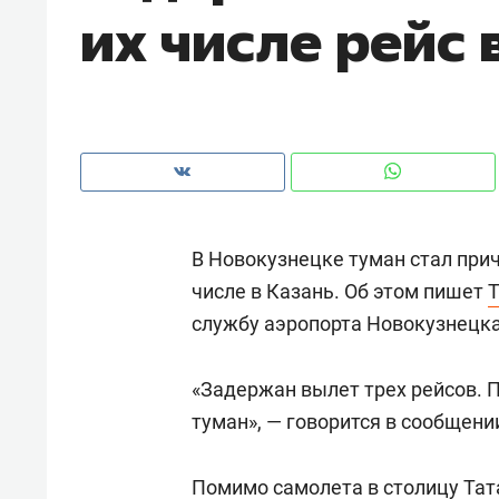
их числе рейс 
рынки, почему надо знать аксакал
чем интересен Оман?
В Новокузнецке туман стал прич
числе в Казань. Об этом пишет
службу аэропорта Новокузнецка
«Задержан вылет трех рейсов. 
Рекомендуем
Рекоме
туман», — говорится в сообщени
Как ГК «МИР ГРУПП» и ВТБ
150 ка
создают оазис жилого
ID вме
Помимо самолета в столицу Тат
комфорта под Казанью
безоп