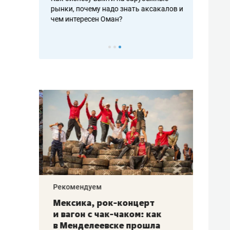
рафакте,
рынки, почему надо знать аксакалов и
о трехкратно
кредитов
чем интересен Оман?
клиентах и ч
Рекомендуем
Рекоме
ой
Мексика, рок-концерт
«Прор
и вагон с чак-чаком: как
30 ме
еским
в Менделеевске прошла
лечит