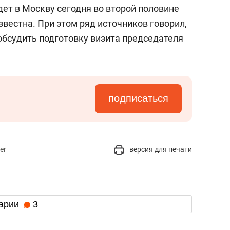
состоянием как основа
ет в Москву сегодня во второй половине
антихрупких команд
звестна. При этом ряд источников говорил,
обсудить подготовку визита председателя
подписаться
er
версия для печати
арии
3