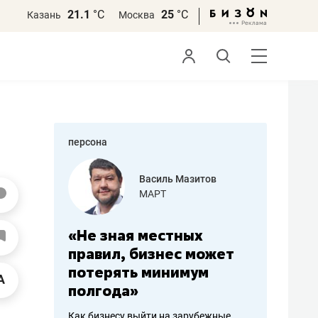
21.1
°С
25
°С
Казань
Москва
персона
еменова
Василь Мазитов
»
МАРТ
а: работа
«Не зная местных
«Мне лу
ечься
правил, бизнес может
не зара
вствовать
потерять минимум
чем пот
полгода»
репутац
пошиву
Как бизнесу выйти на зарубежные
Владелец от