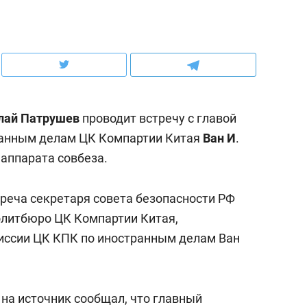
ов и
о трехкратном росте цен, дотошных
школьной формы о конт
клиентах и чудных запросах мастеров
налогах и развитии без 
лай Патрушев
проводит встречу с главой
ранным делам ЦК Компартии Китая
Ван И
.
 аппарата совбеза.
треча секретаря совета безопасности РФ
олитбюро ЦК Компартии Китая,
иссии ЦК КПК по иностранным делам Ван
ндуем
Рекомендуем
мер до квартиры и Face
Опыт выживания в дик
сто ключа: какой будет
природе, работа
 на источник
сообщал
, что главный
асность в ЖК «Нова»
с ментальным и физич