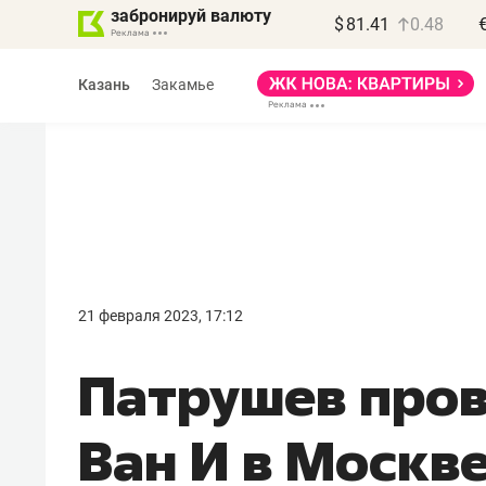
забронируй валюту
$
81.41
0.48
Казань
Закамье
Василь Мазитов
МАРТ
21 февраля 2023, 17:12
«Не зная местных
Патрушев пров
правил, бизнес может
потерять минимум
Ван И в Москв
полгода»
Как бизнесу выйти на зарубежные