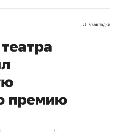
в закладки
 театра
ил
ую
ю премию