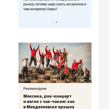
рафакте,
рынки, почему надо знать аксакалов и
о трехкратно
кредитов
чем интересен Оман?
клиентах и ч
Рекомендуем
Рекоме
ой
Мексика, рок-концерт
«Прор
и вагон с чак-чаком: как
30 ме
еским
в Менделеевске прошла
лечит