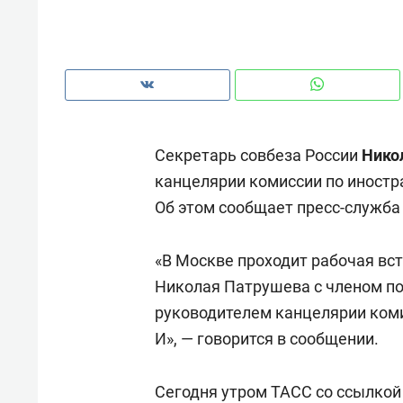
рынки, почему надо знать аксакал
чем интересен Оман?
Секретарь совбеза России
Нико
канцелярии комиссии по иност
Об этом сообщает пресс-служба
«В Москве проходит рабочая вс
Николая Патрушева с членом п
руководителем канцелярии ком
Рекомендуем
Рекоме
И», — говорится в сообщении.
Как ГК «МИР ГРУПП» и ВТБ
150 ка
создают оазис жилого
ID вме
Сегодня утром ТАСС со ссылкой
комфорта под Казанью
безоп