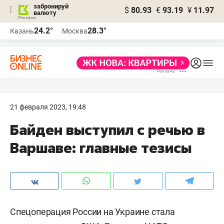
забронируй
$
80.93
€
93.19
¥
11.97
валюту
24.2°
28.3°
Казань
Москва
21 февраля 2023, 19:48
Байден выступил с речью в
Варшаве: главные тезисы
Спецоперация России на Украине стала