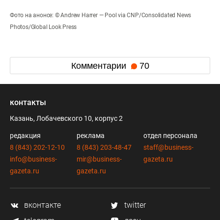
Фото на анонсе: © Andrew Harrer — Pool via CNP/Consolidated News
Photos/Global Look Press
Комментарии
70
контакты
Казань, Лобачевского 10, корпус 2
редакция
реклама
отдел персонала
8 (843) 202-12-10
8 (843) 203-48-47
staff@business-
info@business-
mir@business-
gazeta.ru
gazeta.ru
gazeta.ru
вконтакте
twitter