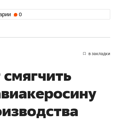
арии
0
в закладки
т смягчить
авиакеросину
оизводства