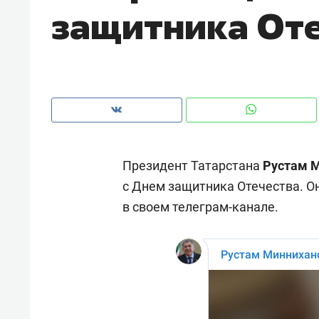
защитника От
рынки, почему надо знать аксакал
чем интересен Оман?
Президент Татарстана
Рустам 
с Днем защитника Отечества. О
в своем телеграм-канале.
Рекомендуем
Рекоме
Как ГК «МИР ГРУПП» и ВТБ
150 ка
создают оазис жилого
ID вме
комфорта под Казанью
безоп