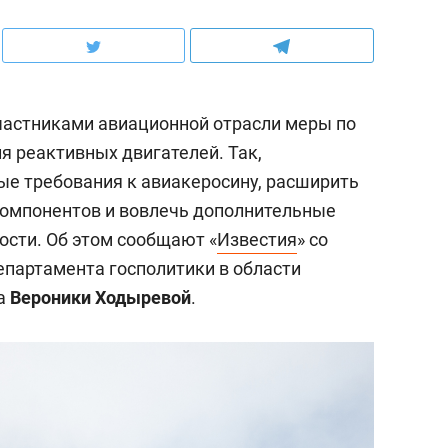
частниками авиационной отрасли меры по
я реактивных двигателей. Так,
ые требования к авиакеросину, расширить
компонентов и вовлечь дополнительные
сти. Об этом сообщают «
Известия
» со
епартамента госполитики в области
са
Вероники Ходыревой
.