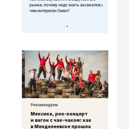
рафакте,
рынки, почему надо знать аксакалов и
о трехкратно
кредитов
чем интересен Оман?
клиентах и ч
Рекомендуем
Рекоме
ой
Мексика, рок-концерт
«Прор
и вагон с чак-чаком: как
30 ме
еским
в Менделеевске прошла
лечит