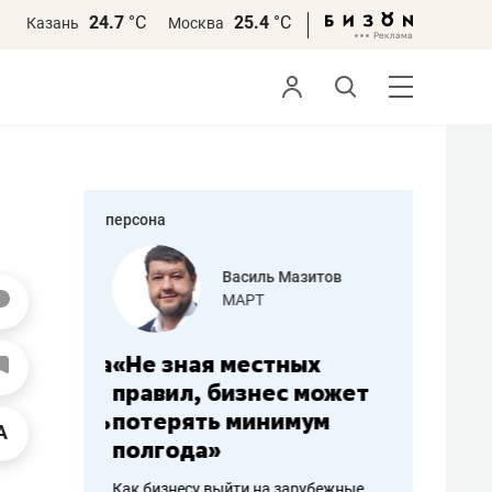
24.7
°С
25.4
°С
Казань
Москва
персона
еменова
Василь Мазитов
»
МАРТ
а: работа
«Не зная местных
«Мне лу
ечься
правил, бизнес может
не зара
вствовать
потерять минимум
чем пот
полгода»
репутац
пошиву
Как бизнесу выйти на зарубежные
Владелец от