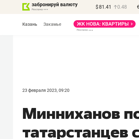
забронируй валюту
$
81.41
0.48
Казань
Закамье
Василь Мазитов
МАРТ
23 февраля 2023, 09:20
«Не зная местных
Минниханов п
правил, бизнес может
потерять минимум
татарстанцев 
полгода»
Как бизнесу выйти на зарубежные