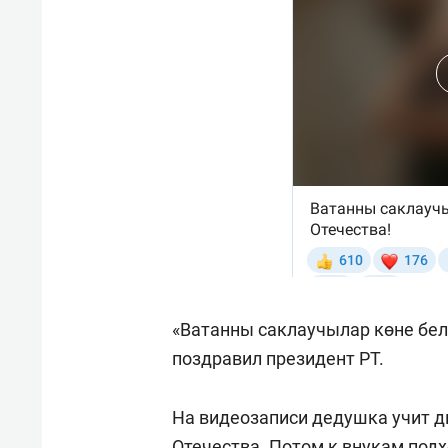
«Ватанны саклаучылар көне бел
поздравил президент РТ.
На видеозаписи дедушка учит д
Отечества. Потом к внукам под