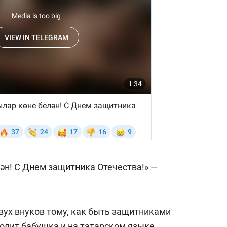
состоянием как основа
антихрупких команд
ән! С Днем защитника Отечества!» —
вух внуков тому, как быть защитниками
ходит бабушка и на татарском языке