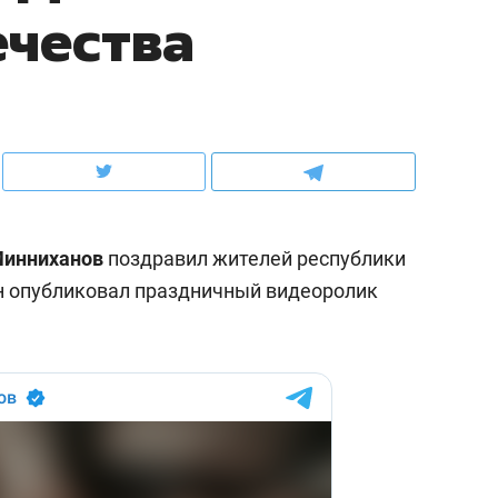
ечества
ов и
о трехкратном росте цен, дотошных
школьной формы о конт
клиентах и чудных запросах мастеров
налогах и развитии без 
Минниханов
поздравил жителей республики
н опубликовал праздничный видеоролик
ндуем
Рекомендуем
мер до квартиры и Face
Опыт выживания в дик
сто ключа: какой будет
природе, работа
асность в ЖК «Нова»
с ментальным и физич